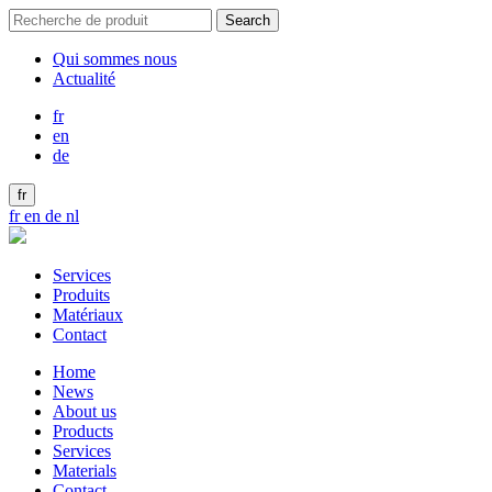
Chercher:
Qui sommes nous
Actualité
fr
en
de
fr
fr
en
de
nl
Services
Produits
Matériaux
Contact
Home
News
About us
Products
Services
Materials
Contact